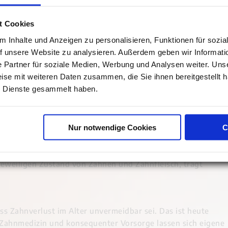
ürste.
r Zahnzwischenräume, etwa mit Zahnseide oder
t Cookies
 Inhalte und Anzeigen zu personalisieren, Funktionen für sozia
rockenheit, zum Beispiel durch spezielle
uf unsere Website zu analysieren. Außerdem geben wir Informat
lösungen.
 Partner für soziale Medien, Werbung und Analysen weiter. Unse
rsatz wie Kronen, Brücken, Implantaten oder Prothesen.
ise mit weiteren Daten zusammen, die Sie ihnen bereitgestellt h
 Dienste gesammelt haben.
hängt immer von der individuellen Situation ab, eine
nders hilfreich.
ichtiger
Nur notwendige Cookies
C
ge Kontrolltermine, meist zweimal pro Jahr. Dabei können
 und behandelt werden. Auch eine professionelle
jeweiligen Zustand von Zähnen und Zahnfleisch, trägt
dass Zahnverlust im Alter unvermeidbar sei. Das ist heute
 Zahnmedizin und konsequenter Vorsorge lassen sich eigene