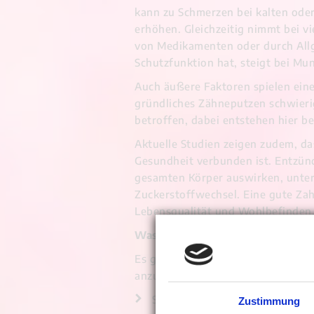
kann zu Schmerzen bei kalten ode
erhöhen. Gleichzeitig nimmt bei v
von Medikamenten oder durch Allg
Schutzfunktion hat, steigt bei Mu
Auch äußere Faktoren spielen eine
gründliches Zähneputzen schwieri
betroffen, dabei entstehen hier b
Aktuelle Studien zeigen zudem, da
Gesundheit verbunden ist. Entzü
gesamten Körper auswirken, unter
Zuckerstoffwechsel. Eine gute Zah
Lebensqualität und Wohlbefinden
Was sich bei der Zahnpflege im Al
Es geht nicht darum, alles neu zu
anzupassen. Besonders wichtig sin
Sanftes, aber gründliches Zähn
Zustimmung