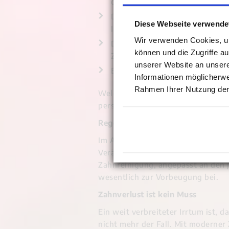
oder einer weichen Handzahnb
Die regelmäßige Reinigung de
Diese Webseite verwende
Interdentalbürsten.
Wir verwenden Cookies, um
Der richtige Umgang mit Mundt
können und die Zugriffe a
Zahnpflegeprodukte oder Spül
unserer Website an unsere
Eine gezielte Pflege von Zahne
Informationen möglicherwe
Rahmen Ihrer Nutzung der
Welche Hilfsmittel sinnvoll sind, 
persönliche Beratung ist hier beso
Regelmäßige Kontrollen werden w
Im Alter empfehlen sich regelmäßi
Veränderungen frühzeitig erkannt
Zahnreinigung, angepasst an den 
wesentlich zur Vorbeugung bei.
Zahnverlust ist kein Muss
Ein weit verbreiteter Irrtum ist, 
nicht mehr der Fall. Mit moderner