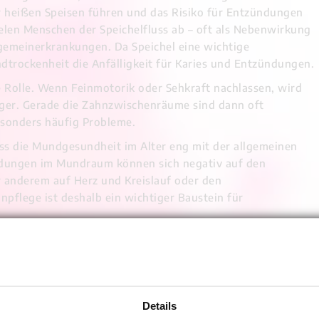
r heißen Speisen führen und das Risiko für Entzündungen
ielen Menschen der Speichelfluss ab – oft als Nebenwirkung
emeinerkrankungen. Da Speichel eine wichtige
ndtrockenheit die Anfälligkeit für Karies und Entzündungen.
 Rolle. Wenn Feinmotorik oder Sehkraft nachlassen, wird
ger. Gerade die Zahnzwischenräume sind dann oft
esonders häufig Probleme.
ss die Mundgesundheit im Alter eng mit der allgemeinen
ndungen im Mundraum können sich negativ auf den
 anderem auf Herz und Kreislauf oder den
npflege ist deshalb ein wichtiger Baustein für
.
ter konkret ändert
 machen, sondern die Pflege den aktuellen Bedürfnissen
d dabei:
eputzen, zum Beispiel mit einer elektrischen Zahnbürste
Details